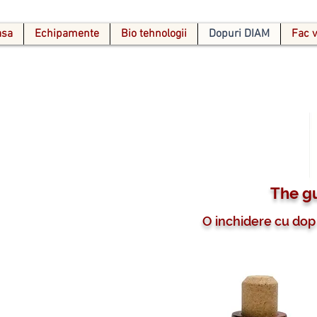
asa
Echipamente
Bio tehnologii
Dopuri DIAM
Fac 
The g
O inchidere cu dop 